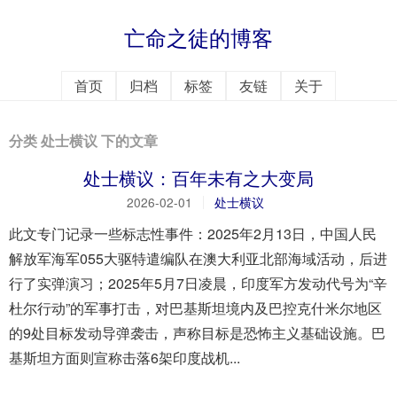
亡命之徒的博客
首页
归档
标签
友链
关于
分类 处士横议 下的文章
处士横议：百年未有之大变局
2026-02-01
处士横议
此文专门记录一些标志性事件：2025年2月13日，中国人民
解放军海军055大驱特遣编队在澳大利亚北部海域活动，后进
行了实弹演习；2025年5月7日凌晨，印度军方发动代号为“辛
杜尔行动”的军事打击，对巴基斯坦境内及巴控克什米尔地区
的9处目标发动导弹袭击，声称目标是恐怖主义基础设施。巴
基斯坦方面则宣称击落6架印度战机...