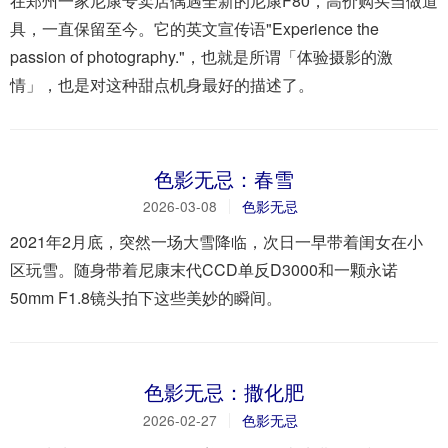
在郑州一家尼康专卖店偶遇全新的尼康F80，高价购买当做道
具，一直保留至今。它的英文宣传语"Experience the
passion of photography."，也就是所谓「体验摄影的激
情」，也是对这种甜点机身最好的描述了。
色影无忌：春雪
2026-03-08
色影无忌
2021年2月底，突然一场大雪降临，次日一早带着闺女在小
区玩雪。随身带着尼康末代CCD单反D3000和一颗永诺
50mm F1.8镜头拍下这些美妙的瞬间。
色影无忌：撒化肥
2026-02-27
色影无忌