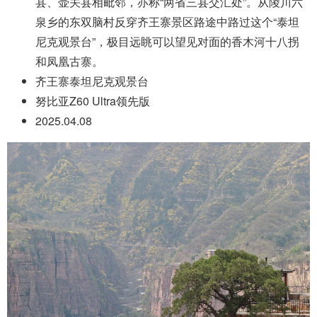
县、壶关县相毗邻，亦称“两省三县交汇处”。从陵川六
泉乡的东双脑村反穿齐王寨景区路途中路过这个“泰坦
尼克观景台”，极目远眺可以望见对面的香木河十八拐
和凤凰古寨。
齐王寨泰坦尼克观景台
努比亚Z60 Ultra领先版
2025.04.08