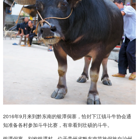
2016年9月来到黔东南的银潭侗寨，恰封下江镇斗牛协会通
知准备各村参加斗牛比赛，有幸看到壮硕的斗牛。
银潭侗寨，别称银潭村，位于贵州省黔东南苗族侗族自治州